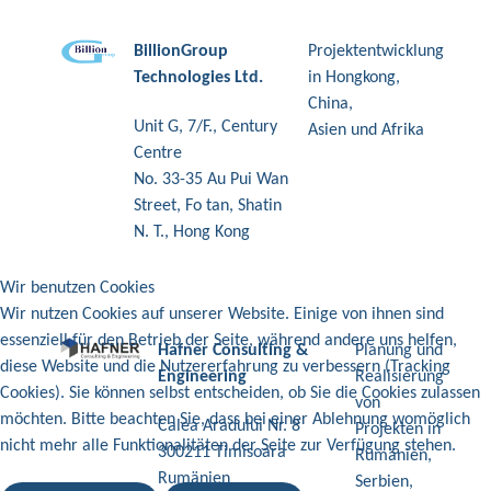
BillionGroup
Projektentwicklung
Technologies Ltd.
in Hongkong,
China,
Unit G, 7/F., Century
Asien und Afrika
Centre
No. 33-35 Au Pui Wan
Street, Fo tan, Shatin
N. T., Hong Kong
Wir benutzen Cookies
Wir nutzen Cookies auf unserer Website. Einige von ihnen sind
essenziell für den Betrieb der Seite, während andere uns helfen,
Hafner Consulting &
Planung und
diese Website und die Nutzererfahrung zu verbessern (Tracking
Engineering
Realisierung
Cookies). Sie können selbst entscheiden, ob Sie die Cookies zulassen
von
möchten. Bitte beachten Sie, dass bei einer Ablehnung womöglich
Calea Aradului Nr. 8
Projekten in
nicht mehr alle Funktionalitäten der Seite zur Verfügung stehen.
300211 Timisoara
Rumänien,
Rumänien
Serbien,