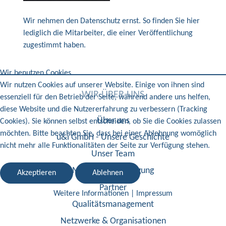
Wir nehmen den Datenschutz ernst. So finden Sie hier
lediglich die Mitarbeiter, die einer Veröffentlichung
zugestimmt haben.
Wir benutzen Cookies
Wir nutzen Cookies auf unserer Website. Einige von ihnen sind
WIR ÜBER UNS
essenziell für den Betrieb der Seite, während andere uns helfen,
diese Website und die Nutzererfahrung zu verbessern (Tracking
Über uns
Cookies). Sie können selbst entscheiden, ob Sie die Cookies zulassen
möchten. Bitte beachten Sie, dass bei einer Ablehnung womöglich
u&i GmbH - Unsere Geschichte
nicht mehr alle Funktionalitäten der Seite zur Verfügung stehen.
Unser Team
Mitarbeiterbeteiligung
Akzeptieren
Ablehnen
Partner
Weitere Informationen
|
Impressum
Qualitätsmanagement
Netzwerke & Organisationen