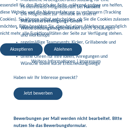
Monatliche Arbeitgeberunterstützung für eine
essenziell für den Betrieb der Seite, während andere uns helfen,
Firmenfitness-Mitgliedschaft bei
Hansefit
diese Website und die Nutzererfahrung zu verbessern (Tracking
Die Möglichkeit zur Teilhabe an unserer
Cookies). Sie können selbst entscheiden, ob Sie die Cookies zulassen
Mitarbeiterbeteiligungs-GmbH
möchten. Bitte beachten Sie, dass bei einer Ablehnung womöglich
Weiterbildungsmöglichkeiten
durch Schulungen
nicht mehr alle Funktionalitäten der Seite zur Verfügung stehen.
und Workshops
regelmäßige Teamevents: Kicker, Grillabende und
Akzeptieren
Ablehnen
mehr
offene Ohren für Ihre Ideen, Anregungen und
Weitere Informationen
|
Impressum
Wünsche sowie kurze Entscheidungswege
Haben wir Ihr Interesse geweckt?
Jetzt bewerben
Bewerbungen per Mail werden nicht bearbeitet. Bitte
nutzen Sie das Bewerbungsformular.